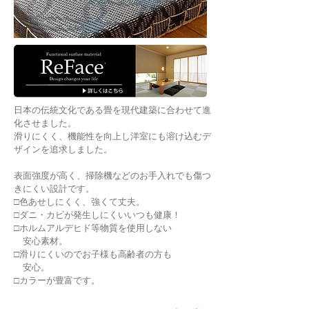
日本の伝統文化である畳を現代建築に合わせて進
化させました。
滑りにくく、機能性を向上し洋室にも溶け込むデ
ザインを追求しました。
表面強度が高く、掃除機などのお手入れでも傷つ
きにくい設計です。
□色あせしにくく、強くて丈夫。
□ダニ・カビが発生しにくいいつも健康！
□ホルムアルデヒド等物質を使用しない
安心素材。
□滑りにくいのでお子様も高齢者の方も
安心。
□カラーが豊富です。