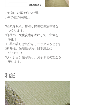
ご存知、い草で作った畳。
い草の畳の特徴は、
□湿気を吸収、排泄し快適な生活環境を
つくります。
□部屋の二酸化炭素を吸収して、空気を
浄化！
□い草の香りは気分をリラックスさせます。
□断熱性、保湿性があり日本風土に
ぴったり！
□クッション性があり、お子さまの安全を
守ります。
和紙