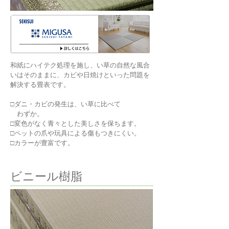
和紙にハイテク処理を施し、い草の自然な風合
いはそのままに、カビや日焼けといった問題を
解決する畳表です。
□ダニ・カビの発生は、い草に比べて
わずか。
□変色がなく青々とした美しさを保ちます。
□ペットの爪や玩具による傷もつきにくい。
□カラーが豊富です。
ビニール樹脂